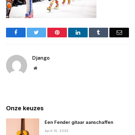
Facebook
Twitter
Pinterest
LinkedIn
Tumblr
Email
Django
Website
Onze keuzes
Een Fender gitaar aanschaffen
April 16, 2023