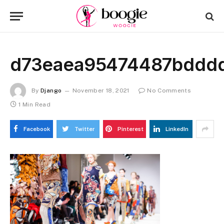
d73eaea95474487bddd
By
Django
November 18, 2021
No Comments
1 Min Read
Facebook
Twitter
Pinterest
LinkedIn