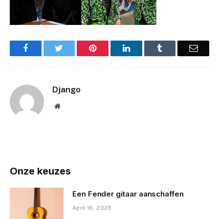
Facebook
Twitter
Pinterest
LinkedIn
Tumblr
Email
Django
Website
Onze keuzes
Een Fender gitaar aanschaffen
April 16, 2023