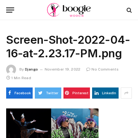
Screen-Shot-2022-04-
16-at-2.23.17-PM.png
By
Django
November 19, 2022
No Comments
1 Min Read
Facebook
Twitter
Pinterest
LinkedIn