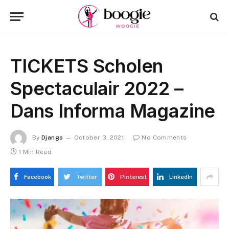
TICKETS Scholen
Spectaculair 2022 –
Dans Informa Magazine
By
Django
October 3, 2021
No Comments
1 Min Read
Facebook
Twitter
Pinterest
LinkedIn